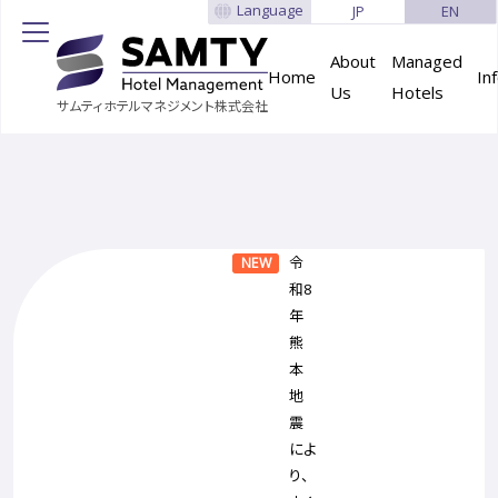
Language
JP
EN
About
Managed
Home
In
Us
Hotels
サムティホテルマネジメント株式会社
令
NEW
和8
年
熊
本
地
震
によ
り、