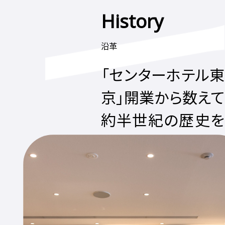
History
沿革
「センターホテル東
京」開業から数えて
約半世紀の歴史を
継承。
サムティホテルマネジメント株式
会社は1892(明治25)年創業の商
業興信所をルーツとし、1978年
（昭和53年）の「センターホテル東