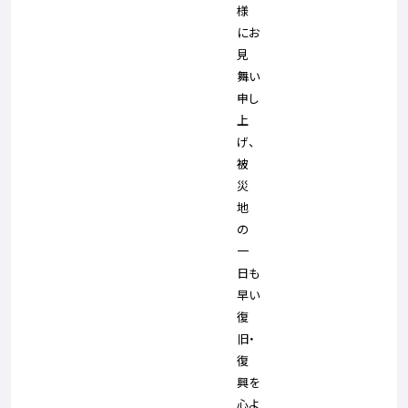
様
にお
見
舞い
申し
上
げ、
被
災
地
の
一
日も
早い
復
旧・
復
興を
心よ