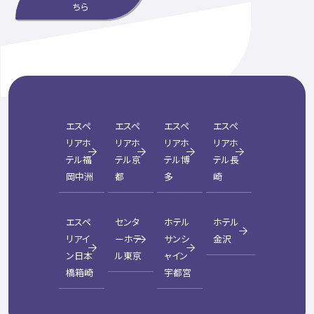
ちら
エスペ
エスペ
エスペ
エスペ
リアホ
リアホ
リアホ
リアホ
テル福
テル京
テル博
テル長
岡中洲
都
多
崎
エスペ
センタ
ホテル
ホテル
リアイ
ーホテ
サンシ
金沢
ン日本
ル東京
ャイン
橋箱崎
宇都宮