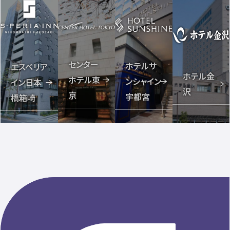
センター
ホテルサ
エスペリア
ホテル金
ホテル東
ンシャイン
イン日本
沢
京
宇都宮
橋箱崎