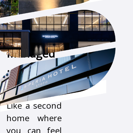
Managed
Hotels
運営ホテル
Like a second
home where
you can feel