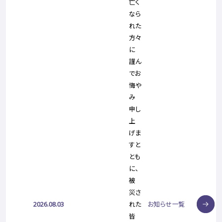
亡く
なら
れた
方々
に
謹ん
でお
悔や
み
申し
上
げま
すと
とも
に、
被
災さ
2026.08.03
れた
お知らせ一覧
皆