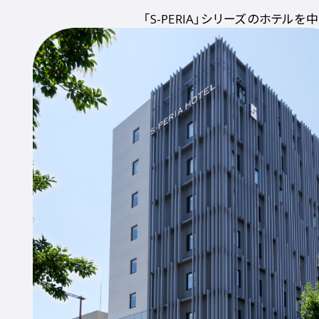
「S-PERIA」シリーズのホテルを中
心に、日本全国に8ホテルを展開
しています。
長年にわたり、ホテル事業で培っ
てきた心づくしの接客で、お客様を
お迎えし、気持ちの良い旅の出発
までサポート。
ホテルサービスを通じて、地域の
魅力とお客様をつなぐ架け橋にな
る空間を創り続けています。
詳しくはこちら