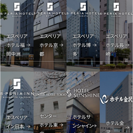
エスペリア
エスペリア
エスペリア
エスペリア
ホテル福
ホテル長
ホテル京
ホテル博
岡中洲
崎
都
多
センター
ホテルサ
エスペリア
ホテル金
ホテル東
ンシャイン
イン日本
沢