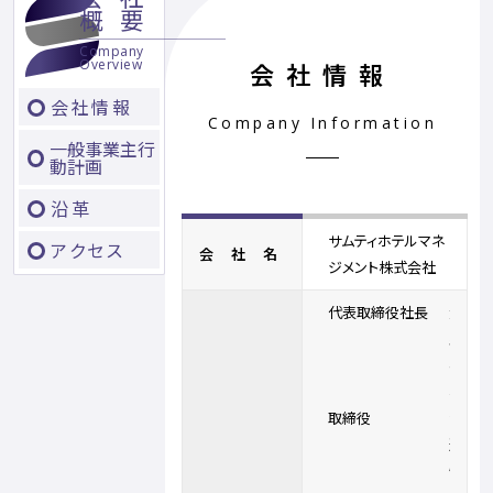
概
要
Company
Overview
会社情報
会社情報
Company Information
一般事業主行
動計画
沿革
サムティホテルマネ
アクセス
会社名
ジメント株式会社
代表取締役社長
大
野
祥
春
取締役
江
連
慎