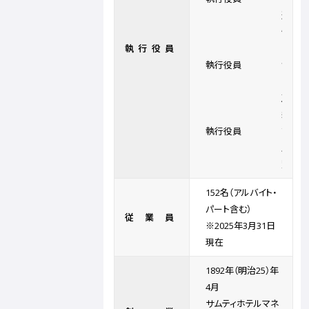
連
慎
執行役員
二
執行役員
幸
田
正
紀
執行役員
吉
原
賢
152名（アルバイト・
パート含む）
従業員
※2025年3月31日
現在
1892年（明治25）年
4月
サムティホテルマネ