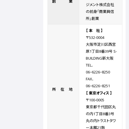
創業
ジメント株式会社
の前身「商業興信
所」創業
【 本 社 】
〒532-0004
大阪市淀川区西宮
原1丁目8番39号 S-
BUILDING新大阪
TEL．
06−6226−8250
FAX．
06−6226−8251
所在地
【 東京オフィス 】
〒100-0005
東京都千代田区丸
の内1丁目8番3号
丸の内トラストタワ
ー本館21階