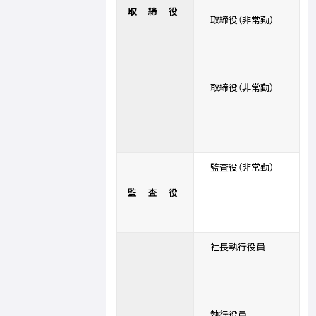
二
取締役
取締役（非常勤）
寺
内
孝
春
取締役（非常勤）
菊
嵜
生
治
監査役（非常勤）
小
寺
監査役
哲
夫
社長執行役員
大
野
祥
春
執行役員
江