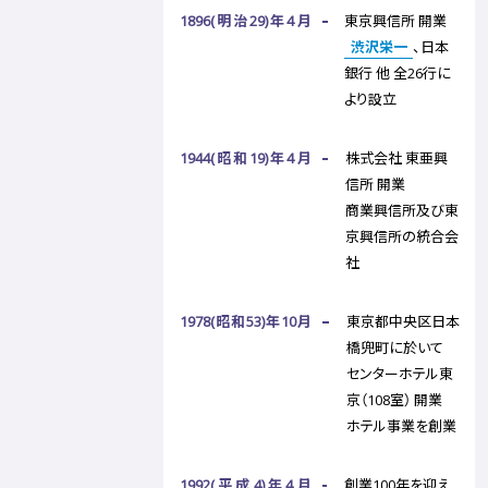
1896(明治29)年4月
東京興信所 開業
渋沢栄一
、日本
銀行 他 全26行に
より設立
1944(昭和19)年4月
株式会社 東亜興
信所 開業
商業興信所及び東
京興信所の統合会
社
1978(昭和53)年10月
東京都中央区日本
橋兜町に於いて
センターホテル東
京（108室） 開業
ホテル事業を創業
1992(平成4)年4月
創業100年を迎え